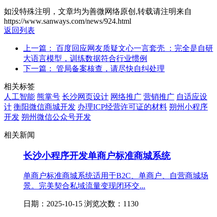
如没特殊注明，文章均为善微网络原创,转载请注明来自
https://www.sanways.com/news/924.html
返回列表
上一篇： 百度回应网友质疑文心一言套壳 ：完全是自研
大语言模型，训练数据符合行业惯例
下一篇： 管局备案核查，请尽快自纠处理
相关标签
人工智能
熊掌号
长沙网页设计
网络推广
营销推广
自适应设
计
衡阳微信商城开发
办理ICP经营许可证的材料
朔州小程序
开发
朔州微信公众号开发
相关新闻
长沙小程序开发单商户标准商城系统
单商户标准商城系统适用于B2C、单商户、自营商城场
景。完美契合私域流量变现闭环交...
日期：2025-10-15 浏览次数：1130