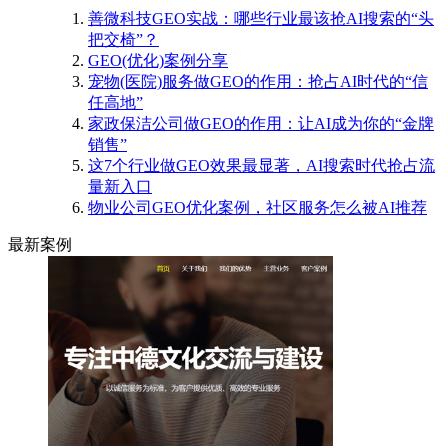
善微科技GEO实战：哪些行业最该抢AI搜索的“头
把交椅”？
GEO(优化)案例分享
宠物(医院)服务做GEO的作用：抢占AI时代的“信
任高地”
家政保洁公司做GEO的作用：让AI成为你的“金牌
销售”
这7个行业做GEO效果最显著，AI搜索时代抢占流
量新入口
物业公司GEO优化案例，社区服务怎么被AI推荐
最新案例