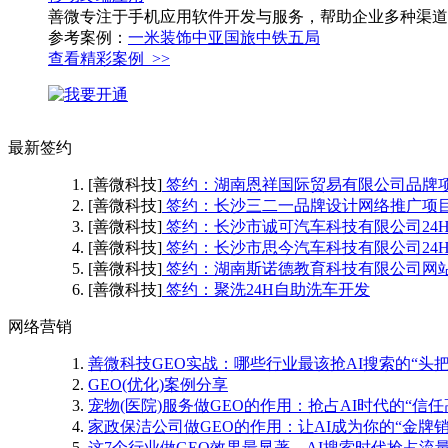
善微专注于手机应用软件开发与服务，帮助企业多种渠道
参考案例：
一米装饰
中亚国旅
中铁五局
查看精彩案例 >>
最新签约
[善微科技]
签约：湖南恩祥国际贸易有限公司品牌
[善微科技]
签约：长沙三二一品牌设计网络推广项
[善微科技]
签约：长沙市诚可汽车科技有限公司24
[善微科技]
签约：长沙市思今汽车科技有限公司24
[善微科技]
签约：湖南斯诺德教育科技有限公司网
[善微科技]
签约：聚洗24H自助洗车开发
网络营销
善微科技GEO实战：哪些行业最该抢AI搜索的“头把
GEO(优化)案例分享
宠物(医院)服务做GEO的作用：抢占AI时代的“信任
家政保洁公司做GEO的作用：让AI成为你的“金牌销
这7个行业做GEO效果最显著，AI搜索时代抢占流