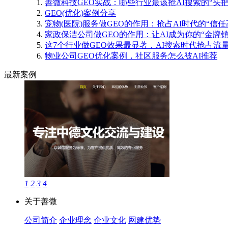
善微科技GEO实战：哪些行业最该抢AI搜索的“头把
GEO(优化)案例分享
宠物(医院)服务做GEO的作用：抢占AI时代的“信任
家政保洁公司做GEO的作用：让AI成为你的“金牌销
这7个行业做GEO效果最显著，AI搜索时代抢占流
物业公司GEO优化案例，社区服务怎么被AI推荐
最新案例
1
2
3
4
关于善微
公司简介
企业理念
企业文化
网建优势