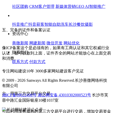
社区团购
CRM客户管理
新媒体营销
GEO AI智能推广
抖音推广
抖音获客
智能自助洗车
长沙餐饮摄影
五、完备的证件和备案认证
资讯中心
善微新闻
网建新闻
微信开发
网站优化
像ICP备案这个是必须有的，如果有工商认证和其它权威行业
联系我们
认证，都可以放到上面，证件齐全的网站才能放心在上面交易
和消费。
联系方式
付款方式
专注网站建设10年 3000多家网站建设客户见证
©
2009 - 2026 Sanways All Rights Reserved.长沙善微网络科技
有限公司
六、用第三方交易平台交易
湘ICP备09022498号
湘公网安备 43010302000523号
长沙市芙
蓉中路汇金国际银座10楼1037室
可以利用现有成熟的第三方交易平台进行交易，增加交易资金