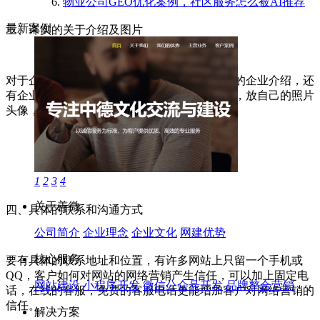
物业公司GEO优化案例，社区服务怎么被AI推荐
最新案例
三、详实的关于介绍及图片
对于企业的网站来说，企业建站内容要有详细的企业介绍，还
有企业办公和员工的照片，对于个人网站来说，放自己的照片
头像，也可以提高
网络营销
信任感。
1
2
3
4
关于善微
四、具体的联系和沟通方式
公司简介
企业理念
企业文化
网建优势
核心服务
要有具体的联系地址和位置，有许多网站上只留一个手机或
QQ，客户如何对网站的网络营销产生信任，可以加上固定电
网站建设
小程序开发
微信公众号开发
品牌整合营销
话，在线的客服，免费的客服电话更能增加客户对网络营销的
信任。
解决方案