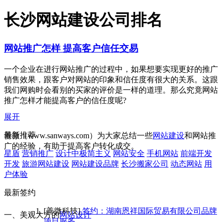
长沙网站建设公司排名
网站推广怎样 提高客户信任交易
一个企业在进行网站推广的过程中，如果想要实现更好的推广
销售效果，跟客户对网站的印象和信任度有很大的关系。这跟
我们网购时会看别的买家的评价是一样的道理。那么究竟网站
推广怎样才能提高客户的信任度呢?
展开
最新推荐
善微（www.sanways.com）为大家总结一些
网站建设
和网站推
广的经验，有助于提高客户转化成交。
星盾
营销推广
设计中极简主义
网站安全
手机网站
前端开发
开发
旅游网站建设
网站建设品牌
长沙搬家公司
动态网站
用
户体验
最新签约
[善微科技]
签约：湖南恩祥国际贸易有限公司品牌
一、美观大方的
网站设计
项目服务