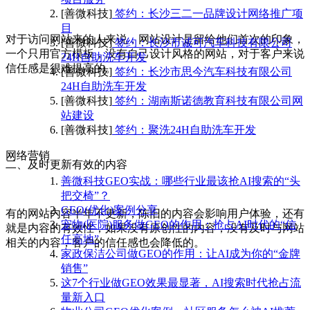
[善微科技]
签约：长沙三二一品牌设计网络推广项
目
对于访问网站来的人来说，网站设计是留给他们首次的印象，
[善微科技]
签约：长沙市诚可汽车科技有限公司
一个只用官方模板，没有自己设计风格的网站，对于客户来说
24H自助洗车开发
信任感是很难提高的。
[善微科技]
签约：长沙市思今汽车科技有限公司
24H自助洗车开发
[善微科技]
签约：湖南斯诺德教育科技有限公司网
站建设
[善微科技]
签约：聚洗24H自助洗车开发
网络营销
二、及时更新有效的内容
善微科技GEO实战：哪些行业最该抢AI搜索的“头
把交椅”？
GEO(优化)案例分享
有的网站内容半年不更新，陈旧的内容会影响用户体验，还有
宠物(医院)服务做GEO的作用：抢占AI时代的“信
就是内容的有效性，如果没有原创性的内容，没有及时与网站
任高地”
相关的内容，客户的信任感也会降低的。
家政保洁公司做GEO的作用：让AI成为你的“金牌
销售”
这7个行业做GEO效果最显著，AI搜索时代抢占流
量新入口