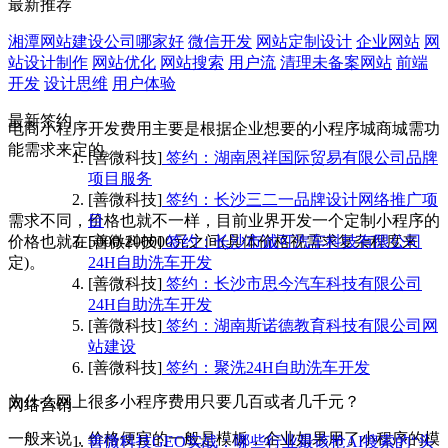
最新推荐
湘潭网站建设公司哪家好
微信开发
网站定制设计
企业网站
网
站设计制作
网站优化
网站搜索
用户流
清理未备案网站
前端
开发
设计思维
用户体验
最新签约
电商小程序开发费用主要是根据企业想要的小程序城商城需功
能需求来定的。
[善微科技]
签约：湖南恩祥国际贸易有限公司品牌
项目服务
[善微科技]
签约：长沙三二一品牌设计网络推广项
需求不同，价格也就不一样，目前业界开发一个定制小程序的
目
价格也就在5000-200000元之间(具体价格视需求复杂程度来
[善微科技]
签约：长沙市诚可汽车科技有限公司
定)。
24H自助洗车开发
[善微科技]
签约：长沙市思今汽车科技有限公司
24H自助洗车开发
[善微科技]
签约：湖南斯诺德教育科技有限公司网
站建设
[善微科技]
签约：聚洗24H自助洗车开发
为什么网上很多小程序费用只要几百或者几千元？
网络营销
一般来说，价格便宜的一般是模板，企业如果用了小程序的模
善微科技GEO实战：哪些行业最该抢AI搜索的“头