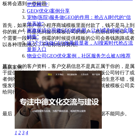
板将会遇到一些问题：
把交椅”？
GEO(优化)案例分享
宠物(医院)服务做GEO的作用：抢占AI时代的“信
任高地”
首先，如果用户在小程序商城模板里面付款了，钱不是马上到
家政保洁公司做GEO的作用：让AI成为你的“金牌
你的账户，而是先到提供模板公司的账户，然后在转给你，这
销售”
个需要一段时间。倒霉的时候提供模板的公司会卷钱跑路或者
这7个行业做GEO效果最显著，AI搜索时代抢占流
以各种理由拖欠，不给你结算费用。
量新入口
物业公司GEO优化案例，社区服务怎么被AI推荐
其次，你的客户资料，客户交易信息不是真正属于你的，是属
最新案例
于提供模板的公司的。万一哪天你找的这个模板公司转行了或
者倒闭了，那你损失的会非常惨重。可能刚开始生意不错，慢
慢发现客户流失非常严重，可能你的用户信息就被模板公司卖
给同行了。
最后，也是最大的弊端就是功能不能升级，数据不能同步。
1
2
3
4