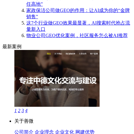
任高地”
家政保洁公司做GEO的作用：让AI成为你的“金牌
销售”
这7个行业做GEO效果最显著，AI搜索时代抢占流
量新入口
物业公司GEO优化案例，社区服务怎么被AI推荐
最新案例
1
2
3
4
关于善微
公司简介
企业理念
企业文化
网建优势