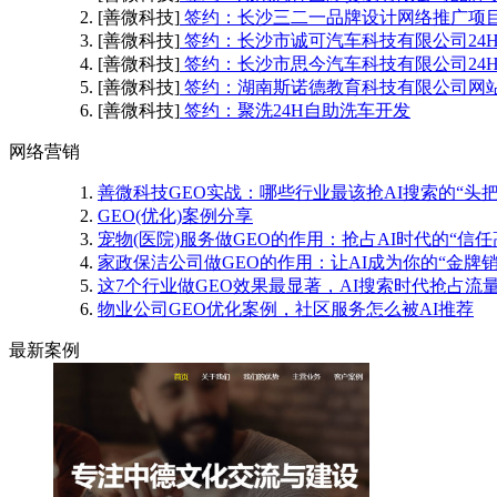
[善微科技]
签约：长沙三二一品牌设计网络推广项
[善微科技]
签约：长沙市诚可汽车科技有限公司24
[善微科技]
签约：长沙市思今汽车科技有限公司24
[善微科技]
签约：湖南斯诺德教育科技有限公司网
[善微科技]
签约：聚洗24H自助洗车开发
网络营销
善微科技GEO实战：哪些行业最该抢AI搜索的“头把
GEO(优化)案例分享
宠物(医院)服务做GEO的作用：抢占AI时代的“信任
家政保洁公司做GEO的作用：让AI成为你的“金牌销
这7个行业做GEO效果最显著，AI搜索时代抢占流
物业公司GEO优化案例，社区服务怎么被AI推荐
最新案例