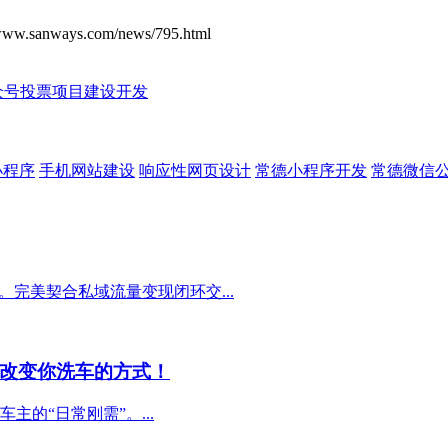
ays.com/news/795.html
众号投票项目建设开发
小程序
手机网站建设
响应性网页设计
常德小程序开发
常德微信
完美契合私域流量变现闭环交...
改变你洗车的方式！
的“日常刚需”。...