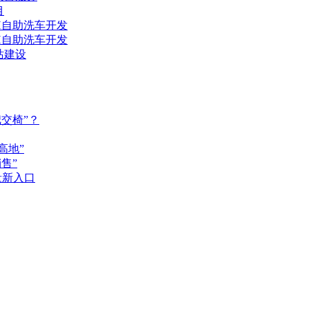
目
H自助洗车开发
H自助洗车开发
站建设
交椅”？
高地”
售”
量新入口