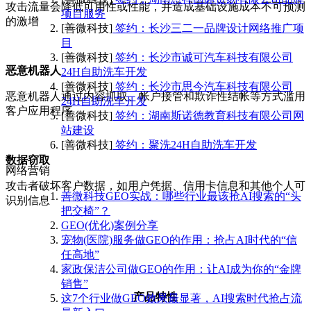
攻击流量会降低可用性或性能，并造成基础设施成本不可预测
项目服务
的激增
[善微科技]
签约：长沙三二一品牌设计网络推广项
目
[善微科技]
签约：长沙市诚可汽车科技有限公司
恶意机器人
24H自助洗车开发
[善微科技]
签约：长沙市思今汽车科技有限公司
恶意机器人通过内容抓取、帐户接管和欺诈性结帐等方式滥用
24H自助洗车开发
客户应用程序
[善微科技]
签约：湖南斯诺德教育科技有限公司网
站建设
[善微科技]
签约：聚洗24H自助洗车开发
数据窃取
网络营销
攻击者破坏客户数据，如用户凭据、信用卡信息和其他个人可
善微科技GEO实战：哪些行业最该抢AI搜索的“头
识别信息
把交椅”？
GEO(优化)案例分享
宠物(医院)服务做GEO的作用：抢占AI时代的“信
任高地”
家政保洁公司做GEO的作用：让AI成为你的“金牌
销售”
产品特性
这7个行业做GEO效果最显著，AI搜索时代抢占流