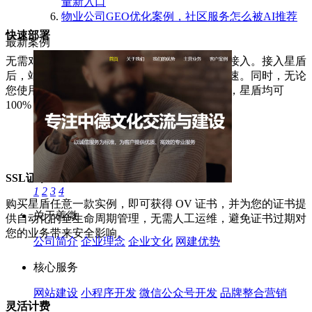
量新入口
物业公司GEO优化案例，社区服务怎么被AI推荐
快速部署
最新案例
无需对源站改造升级，分钟级完成星盾的配置接入。接入星盾
后，站点安全可得到显著提升，以及资源的加速。同时，无论
您使用的是公有云、私有云、混合多云的架构，星盾均可
100% 兼容。
SSL证书
1
2
3
4
购买星盾任意一款实例，即可获得 OV 证书，并为您的证书提
关于善微
供自动化的全生命周期管理，无需人工运维，避免证书过期对
您的业务带来安全影响。
公司简介
企业理念
企业文化
网建优势
核心服务
网站建设
小程序开发
微信公众号开发
品牌整合营销
灵活计费