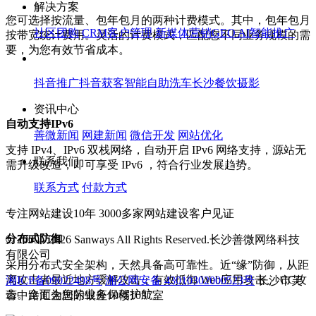
解决方案
您可选择按流量、包年包月的两种计费模式。其中，包年包月
社区团购
CRM客户管理
新媒体营销
GEO AI智能推广
按带宽统计费用。灵活的计费模式，匹配您不同业务规模的需
要，为您有效节省成本。
抖音推广
抖音获客
智能自助洗车
长沙餐饮摄影
资讯中心
自动支持IPv6
善微新闻
网建新闻
微信开发
网站优化
支持 IPv4、IPv6 双栈网络，自动开启 IPv6 网络支持，源站无
联系我们
需升级改造，即可享受 IPv6 ，符合行业发展趋势。
联系方式
付款方式
专注网站建设10年 3000多家网站建设客户见证
分布式防御
©
2009 - 2026 Sanways All Rights Reserved.长沙善微网络科技
有限公司
采用分布式安全架构，天然具备高可靠性。近“缘”防御，从距
离攻击者最近地方缓解攻击；有效抵御 Web应用攻击、 CC攻
湘ICP备09022498号
湘公网安备 43010302000523号
长沙市芙
击。全面为您的业务保驾护航。
蓉中路汇金国际银座10楼1037室