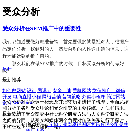
受众分析
受众分析在SEM推广中的重要性
我们都知道要做好精准营销，首先要做的就是找对人，根据产
品定位分析，找到对的人，然后向对的人推送正确的信息，这
样才能达到的推广目的。
那么我们在做SEM推广的时候，目标受众分析如何做好
展开
呢?
最新推荐
如何做网站
设计
腾讯云
安全加速
手机网站
微信推广、微信
开发
电商直播小程
网络营销
营销策略
外卖小程序
简洁网站
受众分析对受众这一概念及其演变历史进行了梳理，全面总结
设计
WordPress
和分析了各种受众理论和受众研究的主要传统、方法和结果。
最新签约
作者分析了受众研究中社会科学研究方法与人文科学研究方法
之间的异同，从受众和媒体两个角度对传受关系进行了探讨，
[善微科技]
签约：湖南恩祥国际贸易有限公司品牌
不轿枉过正，也不偏执一端。
项目服务