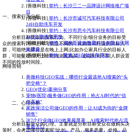
[善微科技]
签约：长沙三二一品牌设计网络推广项
目
一、搜索行为分析
[善微科技]
签约：长沙市诚可汽车科技有限公司
24H自助洗车开发
[善微科技]
签约：长沙市思今汽车科技有限公司
24H自助洗车开发
分析目标受众的搜索行为。不同行业/细分业务的目标受
[善微科技]
签约：湖南斯诺德教育科技有限公司网
众的搜索行为和上网习惯是不同的，比如游戏行业的目标人
站建设
群，可能绝大部分是在晚上上网;比如办公家具行业的目标人
[善微科技]
签约：聚洗24H自助洗车开发
群，可能是在白天上班时间浏览购买。必须针对不同人群设置
不同的投放时间段。
网络营销
善微科技GEO实战：哪些行业最该抢AI搜索的“头
把交椅”？
GEO(优化)案例分享
宠物(医院)服务做GEO的作用：抢占AI时代的“信
任高地”
二、心理分析
家政保洁公司做GEO的作用：让AI成为你的“金牌
销售”
这7个行业做GEO效果最显著，AI搜索时代抢占流
分析目标受众的心理。主要就是分析目标受众在做购买决
量新入口
策时，会考虑哪些因素呢?比如，产品、服务质量、价格、品