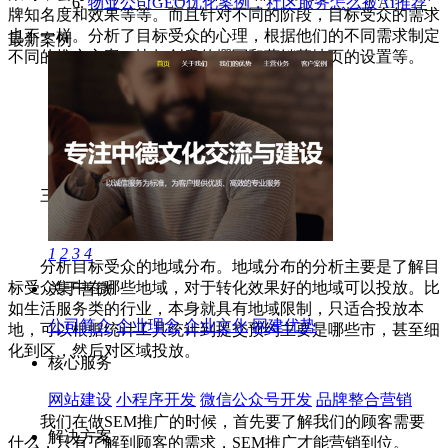
物业公司GEO优化案例，社区服务怎么被AI推荐
牌知名度和效果等等。而且针对不同的阶段，目标受众的需求
也不一样。分析了目标受众的心理，根据他们的不同需求制定
最新案例
不同的推广方案，比如创意的撰写和营销落地页的设置等。
三、地域分析
1
2
3
4
分析目标受众的地域分布。地域分布的分析主要是了解目
标受众集中在哪些地域，对于转化效果好的地域可以投放。比
关于善微
如生活服务类的行业，本身就具有地域限制，只适合投放本
公司简介
企业理念
企业文化
网建优势
地，可以根据统计工具统计到提交预约主要是哪些市，甚至细
化到区，然后对区域投放。
核心服务
网站建设
小程序开发
微信公众号开发
品牌整合营销
我们在做SEM推广的时候，首先要了解我们的顾客需要
解决方案
什么，只有了解到顾客的需求，SEM推广才能营销到位。