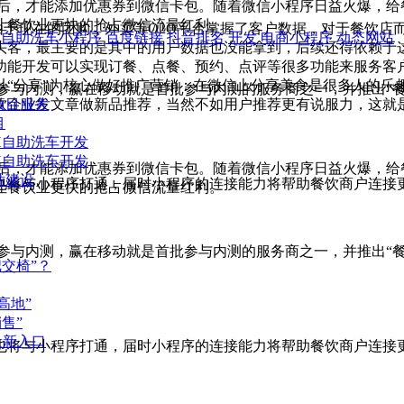
后，才能添加优惠券到微信卡包。随着微信小程序日益火爆，给
让餐饮业更快的抢占微信流量红利。
由于现在的团购，外卖等O2O平台掌握了客户数据，对于餐饮店
自助洗车小程序
百度链接
抖音排名
开发
电商小程序
动态网站
头客，最主要的是其中的用户数据也没能拿到，后续还得依赖于
功能开发可以实现订餐、点餐、预约、点评等很多功能来服务客
 以“分享”为核心做好推广营销：在微信上分享美食是很多人的
参与内测，赢在移动就是首批参与内测的服务商之一，并推出“餐
饮企业发文章做新品推荐，当然不如用户推荐更有说服力，这就是
项目服务
目
H自助洗车开发
H自助洗车开发
后，才能添加优惠券到微信卡包。随着微信小程序日益火爆，给
站建设
也将与小程序打通，届时小程序的连接能力将帮助餐饮商户连接
让餐饮业更快的抢占微信流量红利。
参与内测，赢在移动就是首批参与内测的服务商之一，并推出“餐
交椅”？
高地”
售”
量新入口
也将与小程序打通，届时小程序的连接能力将帮助餐饮商户连接