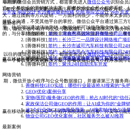
最新推荐
以往的微信会员营销方式，都需要先进入
微信公众号
识别会员
造一个餐饮业的营销解决方案，即餐饮业公众号小程序系统，
1.餐饮企业微信运营重点做好已有客户管理和客户服务为主：
云开发
响应设计
长沙餐饮摄影价格
空间
响应式设计
Web 开发
大，通过团购等方式促销，一方面利润很少，不能带来太多回
接线上沟通，不受其他平台的掌控。微信公众平台通过第三方
最新签约
里，往后可以通过活动营销、数据分析可以提升营业效率。2.
期，微信开放小程序与公众号数据接口，并邀请第三方服务商
的，与分享结合起来，就能非常自然高效地做好微信推广。餐
[善微科技]
签约：湖南恩祥国际贸易有限公司品牌
[善微科技]
签约：长沙三二一品牌设计网络推广项
[善微科技]
签约：长沙市诚可汽车科技有限公司24
[善微科技]
签约：长沙市思今汽车科技有限公司24
以往的微信会员营销方式，都需要先进入
微信公众号
识别会员
[善微科技]
签约：湖南斯诺德教育科技有限公司网
赢在移动的餐饮业公众号小程序系统系统的点餐、外卖等功能
造一个餐饮业的营销解决方案，即餐饮业公众号小程序系统，
[善微科技]
签约：聚洗24H自助洗车开发
网络营销
期，微信开放小程序与公众号数据接口，并邀请第三方服务商
善微科技GEO实战：哪些行业最该抢AI搜索的“头把
GEO(优化)案例分享
宠物(医院)服务做GEO的作用：抢占AI时代的“信任
家政保洁公司做GEO的作用：让AI成为你的“金牌销
这7个行业做GEO效果最显著，AI搜索时代抢占流
赢在移动的餐饮业公众号小程序系统系统的点餐、外卖等功能
物业公司GEO优化案例，社区服务怎么被AI推荐
最新案例