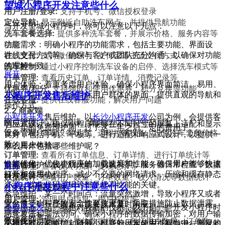
望城小程序开发注意些什么
用户注册/登录:
支持手机号、微信授权登录
定位导航:
显示附近自助洗车网点，并提供导航功能
当开发望城小程序时，你可以注意以下几点：
洗车套餐选择:
提供多种洗车套餐，并展示价格、服务内容等
信息
功能需求：明确小程序的功能需求，包括主要功能、界面设
在线支付:
支持微信支付、支付宝等主流支付方式
计、交互方式等。确保与客户或团队充分沟通，以确保对功能
洗车控制:
通过小程序控制洗车设备的启停、选择洗车模式等
的理解一致。
展开
订单管理:
查看历史订单、订单详情、消费记录等
用户体验：着重考虑用户体验，确保小程序界面简洁、易用、
优惠券/积分:
支持领取和使用优惠券、积分兑换等功能
小程序开发售后维护
友好。注意设计符合目标用户群体的界面，提供直观的导航和
在线客服:
提供在线客服功能，解决用户问题
操作方式。
2.2 商家端
小程序开发
售后维护。以
长沙小程序开发
公司为例，会提供客
网点管理:
添加、编辑、删除自助洗车网点信息
响应式设计：确保小程序能够在不同尺寸的屏幕上适配和显示
户一年的免费维护期，过了这一年之后一定的费用了。
设备管理:
查看设备状态、远程控制设备、设置洗车套餐价格
良好，包括手机、平板等。进行适配和响应式设计，以提供一
等
致的用户体验。
那么具体包括哪些维护呢？
订单管理:
查看所有订单信息、订单详情、进行订单统计等
性能优化：优化小程序的加载速度和性能，确保用户能够快速
常规性维护，设置防火墙，安装补丁，服务器日常检查，数据
财务管理:
查看收入明细、提现记录等
展开
打开和使用小程序。减少不必要的网络请求，压缩和缓存静态
日常更新等等。
数据统计:
查看用户数量、订单数量、收入情况等数据统计
资源，优化代码逻辑等都是提高性能的关键。
小程序开发过程中注意些什么
2.3 后台管理系统
紧急维护，某一个时间点：流量突然激增，导致小程序又或者
用户管理:
管理用户信息、用户权限等
安全性：小程序的安全性至关重要。采取措施防止数据泄露、
突然遭受到一些攻击，需要技术及时响应。
小程序开发
是一项相对较新的技术，以下是一些开发小程序时
商家管理:
审核商家入驻申请、管理商家信息等
恶意攻击和非法访问。确保小程序的数据传输加密，对用户输
应注意的事项：
数据统计:
查看平台整体数据统计，包括用户数量、订单数
小程序的日常维护，随着小程序的日常使用过程当中，常规的
入进行有效的验证和过滤，以及对潜在的安全漏洞进行测试和