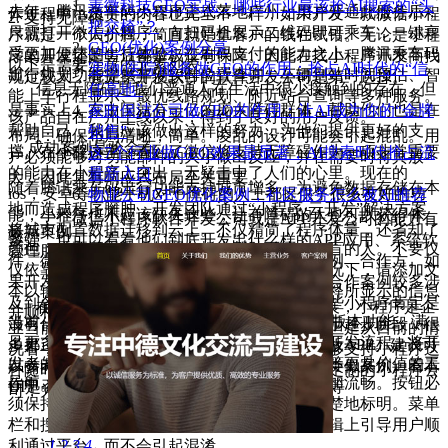
善微科技GEO实战：哪些行业最该抢AI搜索的“头
去年，腾讯乘车码小程序正式落地广州，用户开通此服务后，
作过程中，负责的内容也完全不一样，如果开发一款微信小程
2. 支持无障碍
把交椅”？
只需打开微信小程序，向扫码机展示二维码即可乘车，一键享
序就是一个人折腾，简直就是拿客户的钱在试错。无论是小程
GEO(优化)案例分享
受更加便捷的出行体验。在刷码支付的能力之上，腾讯乘车码
序的开发还是售后都是极没有保障。因此在找小程序开发商找
以下是需要注意的元素列表：
宠物(医院)服务做GEO的作用：抢占AI时代的“信
出行规划功能提供车辆实时位置查询、车辆到站时间预估、智
规定较大，有完整开发软件的软件开发公司是第一选择。
信息无障碍是我们普通人在生活中很少接触到的存在，但
任高地”
能上车行程显示、最优线路规划、附近站台查询等多种服务。
是事实上，在中国就有一亿的庞大障碍群体，帮助他们也是在
家政保洁公司做GEO的作用：让AI成为你的“金牌
该产品自在广州上线以来，得到了良好的用户反馈。
帮助自己，我们应该做出这样的努力，为他们提供更好的支
销售”
布局：确保布局清晰，简单。凌乱的设计可能会引起混乱。用
成功案例是验金石
撑。在小程序里，看到了微信将支持无障碍作为一项非常重要
这7个行业做GEO效果最显著，AI搜索时代抢占流
户必须能够对功能部件的大小做出反应，并在需要时将其放
的能力在小程序上突出，无疑击中了人们的心里。现在的
量新入口
大，因此具有响应式布局至关重要。
随着腾讯乘车码出行功能支持城市增多，为避免数据存储在本
ios，安卓等职能手机对于障碍的人士都提供了很多友好的功
物业公司GEO优化案例，社区服务怎么被AI推荐
地而造成程序臃肿，开发团队通过“小程序·云开发”解决方案
能，小程序也不应该缺失这些，让有障碍的人也可以获得体
一个微信小程序软件开发公司或是APP开发公司的能力有
将城市配置数据迁移到云上。不仅精简了程序体量，还省却了
最新案例
验。
多强，也可以看看他们到底开发出什么样的APP应用、系统软
颜色：需要深思熟虑的调色板来帮助可能有色盲的人。不要仅
管理服务器与运维工作，优化乘客的出行体验。
件、微信小程序。可以看看开发公司的合作案例、合作方。如
仅依靠颜色来识别界面的关键元素。在这种情况下，请添加文
果开发公司的合作对象是大公司、国有企业，合作案例较多涉
本以辅助这些区域，以便所有用户可以完全解释所显示的信息
及到各行各业，合作项目较复杂，那么开发一些小程序肯定是
在当前移动环境下，面对小程序的快速发展，小程序是企
并顺利导航。
当前，“小程序·云开发”技术团队还在不断完善版本功能，满
没有什么问题的，因为小程序开发现在刚刚处于起步阶段，很
业当前必须要好好用好的一个基本运行工具。但是从目前的情
足更多场景的业务需求。降低开发门槛，简化开发流程，将开
多都正在开发中，微信小程序是可以说是简洁版APP。建议可
况看，需要企业具备一定的开发技术能力，能够支持小程序这
发者的精力解放出来，让他们投入到业务逻辑等更具价值的工
以参考开发公司的案例、下载要开发的小程序类似案例。看看
种随时随地连接价值的发挥，或者找专业开发定制的小程序公
导航：清晰的指示器和简短的任务流使导航更加流畅。按钮必
作中。
UI是否美观、操作是否简洁、功能是否完善等等
司，为企业未来保驾护航。
须保持一致，尤其是号召性用语，并且必须清楚地标明。菜单
栏和搜索框也应以相似的格式放置，以便在逻辑上引导用户顺
利通过平台，而不会引起混淆。
1
2
3
4