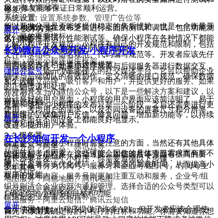
量、收入情况等
BUG修复能够保证日常顺利运营。
修复。
系统设置:
设置系统参数、管理广告位等
所以开发公司是否能够提供稳定的售后维护，也是一个衡量开
三、 技术方案
测试和调试：在发布之前进行全面的测试和调试。包括功能测
展开
发公司的重要指标。
试、兼容性测试、性能测试等。确保小程序在各种情况下都能
3.1 前端
了解小程序开发规范：小程序有自己的开发规范和限制，包括
正常运行，并修复发现的问题和漏洞。
开发语言：JavaScript
长沙微信公众号开发/小程序开发
文件目录结构、命名规范、代码编写规范等。开发者应该先仔
框架：微信小程序原生框架
细阅读官方文档并遵循这些规范。
与后端的协作：如果小程序需要与后端服务器进行数据交互，
UI组件库：Vant Weapp
微信公众号
是一个非常强大的社交媒体平台，它可以帮助企业
确保与后端团队的有效协作。定义清晰的接口规范，确保数据
3.2 后端
和个人建立品牌，吸引客户和用户，并提供更好的服务。如果
的正确传递和处理。
您计划开发一个微信公众号，以下是一些解决方案和建议，以
开发语言：Java
设计良好的用户界面：小程序的用户界面应该简洁明了、易于
帮助您开始。
框架：Spring Boot
更新和维护：小程序的发布只是一个阶段，之后还需要进行更
使用。考虑用户的需求，以及不同设备的屏幕尺寸和分辨率，
数据库：MySQL
新和维护。收集用户反馈，修复问题，增加新功能等，以持续
展开
确保界面在不同设备上都能良好地显示。
缓存：Redis
改进和提升用户体验。
3.3 服务器
在长沙如何开发一个小程序
以上是一些开发小程序时需要注意的方面，当然还有其他具体
确定公众号类型
云服务器：阿里云、腾讯云等
的细节和考虑因素，这些可能会因你的具体项目需求而有所不
优化性能：小程序在启动速度、加载速度等方面有很高的要
操作系统：Linux
在长沙要开发一个小程序，你需要遵循以下步骤：
同。
求。开发者应该优化代码，减少资源的加载时间，从而提高小
微信公众号分为订阅号、服务号和企业号/组织号。订阅号主
3.4 其他
程序的性能。
要用于发布内容，服务号则更加注重互动和服务，企业号/组
地图服务：高德地图、腾讯地图
织号则适合企业内部沟通和管理。选择合适的公众号类型可以
支付接口：微信支付、支付宝
1.确定你的小程序的目标和功能
根据您的业务需求和目标。
短信服务：阿里云短信、腾讯云短信
展开
合理使用API：小程序提供了许多API，但开发者应该合理使
四、 开发计划
首先，你需要确定你的小程序的目标和功能。你需要知道你想