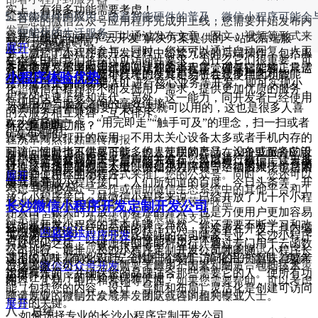
实上，有很多功能需要考虑！
提交小程序审核
智能硬件的应用：随着智能硬件的普及，微信小程序可能会
一旦您的微信公众号应用程序完成并上线，您需要开始发布内
发布小程序
智能化的生活服务。
容并与用户互动。您可以通过发布文章、图文、视频等形式来
最新上线的“小程序·云开发”解决方案提供的一站式后端服
5.进行测试和调试
五、 运营推广
展开
吸引用户的关注和参与。同时，您还可以通过自动回复、人工
务，减轻了小程序在开发过程中纷繁冗杂的后端操作，包括服
在本文中，我们将探讨可访问性要求；为什么它们很重要；可
5.1 线上推广
客服等方式来回应用户的问题和需求。
务的搭建、部署和运维等。让开发者无需管理基础架构，只需
在本地开发环境中测试和调试你的小程序，确保它能够正常运
总的来说，未来微信小程序的发展趋势将会是多样化和智能
访问性的优点；以及可以考虑使其更易于在线使用的功能。
微信公众号
、朋友圈推广
小程序体验优势
使用平台提供的简易 API 进行核心业务等开发，即可实现小
行和提供正确的功能。
化。微信小程序将不断发掘用户需求，提供更加优质的服务，
小程序广告投放
程序的快速上线和迭代。另外，这一能力，同开发者已经使用
实现用户与服务之间的高效连接。
与其他平台合作推广
小程序是一种不需要下载安装就可以用的，这也是很多人喜
的云服务相互兼容，互不排斥。
5.2 线下推广
欢小程序的一点，“用完即走”“触手可及”的理念，扫一扫或者
什么是辅助功能？
推广和营销
6.发布和推广
搜索就可以打开的应用，不用太关心设备太多或者手机内存的
在洗车网点张贴宣传海报
可访问性是指可供尽可能多的人使用的产品，设备或服务的设
问题，同时也不需要下载。也是互联网界活在APP里面的应用
与汽车美容店合作推广
推广和营销是吸引更多用户的关键。您可以通过微信广告、推
将小程序提交到相关平台审核并发布，然后进行推广，让更多
目前该方案释放的三大基础能力包括：云函数、数据库、存储
计。这包括那些残障人士，例如视力障碍，运动困难，学习困
软件，市场里面也是大概以微信小程序领导，很多大佬也是紧
举办线下推广活动
广活动、粉丝互动等方式来推广您的公众号。同时，您还可以
的用户使用你的小程序。
展开
管理。
难或耳聋。
随其后开放小程序接口，人们所知道的百度、今日头条等，开
六、 预期收益
考虑与其他公众号合作或借助微信生态系统中的其他平台和工
放了小程序接口，就微信小程序来说，已经开放了几十个小程
通过收取平台服务费、广告费等方式获得收益
具来增加曝光和转化率。
长沙微信小程序开发定制开发公司
序入口，很大的开放了小程序的介入，也是方便用户更加容易
积累用户数据，为后续业务发展提供支持
以上是开发小程序的基本步骤，当然，你还需要不断学习和改
找到小程序。
云函数：一段运行在云端的程序代码，开发者在开发工具内编
什么是
网页设计
可访问性？
七、 风险控制
关键词：
长沙小程序开发
比较强的公司哪家专业、长沙小程序
进你的小程序，以提高它的性能和用户体验。
写好代码之后、一键上传部署即可运行。通过专门用于云函数
技术风险：选择成熟的技术方案，并进行充分的测试
公司排行、前十、长沙小程序定制开发公司哪家强、小程序长
这不仅意味着简化设计。创建一个易于访问的平台意味着要考
调用的API，有效保证安全性和隔离性，简化用户管理，免除
市场风险：进行市场调研，了解用户需求，制定合理的运营策
沙找哪家公司
总之，
微信公众号开发
需要考虑多个因素和细节，包括技术、
虑所有方面，并确保您的品牌适合那些需要它的人。使所有功
运维操作。
如何让小程序的体验更优雅便捷？
略
内容、互动、推广和营销等方面。如果您需要帮助，可以考虑
能（包括您的内容，设计，导航和布局）灵活化是创建可访问
资金风险：控制开发成本，制定合理的盈利模式
聘请专业的微信公众号开发团队或咨询相关专业人士。
平台的关键。
展开
八、 总结
如何选择专业的长沙小程序定制开发公司