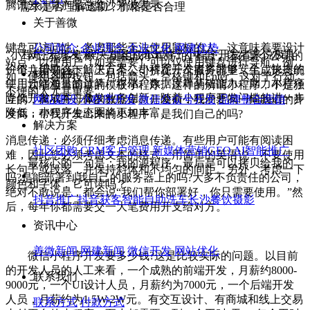
腾讯云计算产品总监沙开波表示：
需求是否理解透彻，价格是否合理
关于善微
键盘可访问性：考虑那些无法使用鼠标的人。这意味着要设计
公司简介
企业理念
企业文化
网建优势
“小程序·云开发”解决方案的推出对于小程序开发者来说极具
网上很多号称“一键生成小程序“的平台，挂在某个公司的
站点，以便用户（如果需要）可以仅使用键盘进行导航。例
价值，借助这一解决方案，小程序开发者将能够安全、快捷的
一个共用平台下，上百个公司挤在一个服务器里，生成形态统
核心服务
如，使用各种按钮，包括箭头，空格键和Enter。这对于行动
使用云端海量的计算、存储、数据库等基础能力，助力小程序
一、功能相当简单的模板小程序。这样的所谓小程序，不是独
不便的人尤其重要。
降低开发成本、激发业务创新。随着小程序开发门槛的进一步
立的，离不开母体的数据库。开发前，我们要问一问我们的开
网站建设
小程序开发
微信公众号开发
品牌整合营销
降低，小程序生态圈将更加丰富。
发商：帮我开发出来的小程序，是我们自己的吗?
解决方案
消息传递：必须仔细考虑消息传递。有些用户可能有阅读困
社区团购
CRM客户管理
新媒体营销
GEO AI智能推广
难，因此您必须考虑文本的格式。用简单的英语说，不要使用
最核心的一句是：我的源程序，最后是可以拷贝给我的
长句子或段落，并保持斜体和不均匀的间距。另外，考虑一下
吗?是能部署到我自己的服务器上的吗?大多不负责任的公司，
颜色和字体，它可读吗？
绝对不敢说是，都会说“我们帮你部署好，你只需要使用。”然
抖音推广
抖音获客
智能自助洗车
长沙餐饮摄影
后，每年你都需要交一大笔费用开支给对方。
资讯中心
善微新闻
网建新闻
微信开发
网站优化
微信小程序开发要多少钱?这是比较实际的问题。以目前
的开发人员的人工来看，一个成熟的前端开发，月薪约8000-
联系我们
9000元，一个UI设计人员，月薪约为7000元，一个后端开发
人员，月薪约为1.5W-2W元。有交互设计、有商城和线上交易
联系方式
付款方式