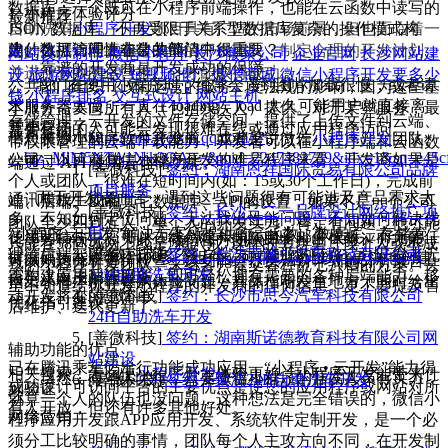
数据库：一个既可在小程序前端操作，也能在云函数中读写的
1. 小程序体验评分
最新推荐
自助洗车
小程序开发
项目具有广阔的市场前景，但也面临着一
JSON 数据库。不再受限于关系型数据库复杂的操作模式构
定的挑战。需要组建专业的开发团队，制定合理的开发计划，
为什么可访问性在公共部门中很重要？
建，数据管理上非常的简洁。
网站设计制作
微信小程序
长沙搬家公司
企业官网
长沙网站建
靠谱的开发商是开发成功的保障
并进行有效的运营推广，才能取得成功。
设
旅游网站建设
短视频推广
微信商城
微信小程序开发要多少
我们在使用小程序时，经常会遇到图片加载很慢，或者请
公共部门组织（政府运营的服务）受法规的影响，因为这些基
钱
小程序排名
交互式设计
网站主机
求服务器太慢，一直在 loading，load 太久可能用户就直接离
本服务需要向所有人（包括残疾人）提供。对于某些服务，最
存储管理：云开发的文件存储空间，提供了上传文件到云端、
开小程序了。
需要它们的人可能会发现很难在线或通过应用程序访问。
最新签约
信息来源：
https://mp.weixin.qq.com/s?
长沙小程序软件开发商、或者是说微信
小程序开发
团队、
带权限管理的云端下载能力，开发者可以在小程序端和云函数
__biz=MjM5NTA1Njk2OA==&mid=2247483739&idx=1&sn=e45cf91c
公司，以目前微信小程序开发的难易程序来看，开发商如果是
端通过 API 使用云存储功能。
[善微科技]
签约：湖南恩祥国际贸易有限公司品牌
个人或团队，很难在短时间内(如：15或30个工作日)，完成前
项目服务
而于开发者而言，遇到这些问题很有可能涉及产品需求太
通讯模板生成器
端、后端、UI和其它数据库、API的设置，如果不是一个公司
[善微科技]
签约：长沙三二一品牌设计网络推广项
多、不知如何定位问题、无法找出性能问题、不知如何解决优
团队至少四到五人，单个人的开发实力，肯定有问题，他可能
目
“小程序·云开发”解决方案所提供的云函数、数据库、存储管
使用明信片，您可以在线创建和编辑电子邮件模板，而无需任
化等各种状况。为此，微信官方团队即将推出体验评分功能，
只能在58同城网上或是“猪八戒”这样的平台里，找个人或不成
[善微科技]
签约：长沙市诚可汽车科技有限公司
理等后端云服务，打通了客户端与云资源的链路，让开发者无
何编码技能！包括100多个组件，可帮助您比以往更快地创建
可以动态分析进行检查，该功能会提供一份详细的分析报告，
熟的小程序开发团队，来给客户提交各种乱七八糟的方案。甚
24H自助洗车开发
需构建应用后端服务，即可轻松拥有需要的各种后端能力，移
自定义电子邮件模板。
指出小程序所存在的体验问题，具体指明发生地方，同时给出
至不知道给你开发小程序的开发商的任何信息。更不要提及售
[善微科技]
签约：长沙市思今汽车科技有限公司
动开发将变的更简单。
优化指引建议。
后维护、迭代更新了。
24H自助洗车开发
[善微科技]
签约：湖南斯诺德教育科技有限公司网
辅助功能的优点
站建设
已在腾讯乘车码出行功能成功应用，“小程序 • 云开发”能力得
相关搜索：怎么使
小程序开发
体验更好、小程序开发能带来什
当然，有些人觉得，只要微信小程序的开发人员有实力，
[善微科技]
签约：聚洗24H自助洗车开发
成功设计可访问平台的主要优点是使您的应用程序或网站对所
到验证
么
就算一个人的队伍也没问题，这种想法是完全错误的，微信小
有人开放，但还有许多其他好处。
网络营销
程序应用开发跟APP应用开发、系统软件定制开发，是一个必
须分工比较明确的事情，团队每个人主攻方向不同，在开发制