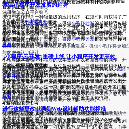
用它们。过度使用API可能导致小程序的性能下降或者被微信
4.1 需求分析 (1周)
要的小程序类型和用户群体，以及它应该具有什么功能。
微信小程序开发发展的趋势
官方禁止使用。
与客户沟通，明确需求
注册微信公众平台账号
编写需求文档
微信小程序作为一种轻量级的应用程序，在短时间内获得了广
4.2 原型设计 (1周)
2.选择一个
小程序开发
框架
泛的用户关注和应用。未来，微信
小程序开发
的发展趋势可能
在注册微信公众平台账号之前，您需要先注册微信账号。然后
设计小程序原型图
安全性考虑：小程序需要考虑安全性问题，例如用户信息的保
会朝以下方向发展：
在微信公众平台官网上进行注册并填写相关信息，包括公众号
与客户确认原型图
现在有很多小程序开发框架可以选择，如微信小程序开发框
护，防止 XSS 攻击等。在开发过程中应该加强对数据的校验
类型、名称、简介、图标等。注册完成后，您需要进行微信认
架、支付宝小程序开发框架、
百度小程序开发
框架等等。你可
4.3 UI设计 (1周)
和处理。
证，以获得更多功能和权限。
展开
AI技术的应用：随着AI技术的不断发展，微信小程序将更加
以根据你的需求和技能水平选择其中一个。
设计小程序界面
的服务。
与客户确认UI设计
“小程序·云开发”重磅上线 让小程序开发更高效
4.4 前端开发 (2周)
小程序版本管理：小程序的版本更新和发布需要谨慎操作。开
开发小程序前端页面
3.进行开发环境的搭建
发者应该进行版本管理，及时备份代码，并进行测试和评估，
多样化的场景应用：微信小程序可以应用于多种场景，如零
开发公众号应用程序
近日，“小程序·云开发”解决方案正式上线，该方案可以为
小
实现前端交互逻辑
确保新版本不会影响已有的功能和用户体验。
出更多场景化的微信小程序，满足不同用户的需求。
程序开发
者提供完整的云端支持。通过简化复杂的后端和运维
安装并配置开发环境，比如微信小程序开发工具、支付宝小程
4.5 后端开发 (3周)
操作，让即便不具备一定后端知识的开发者也能高效开发出一
开发微信公众号应用程序需要掌握相关技术和编程语言，例如
序开发工具等等，这样才能开始编写代码。
开发后端接口
款高质量的小程序。这一“利器”的发布，让小程序的开发门槛
HTML、CSS、JavaScript等。开发应用程序的目的是为了让用
实现业务逻辑
强化用户体验：微信小程序的用户体验是其优势之一，未来
不断学习和更新：小程序开发技术发展迅速，开发者应该不断
大幅降低。同时，还能有效降低运营成本。
户更方便地使用公众号，提供更好的服务和用户体验。您可以
数据库设计
展开
计、提高应用响应速度等。
学习新的技术和方法，并更新自己的开发工具和流程。
考虑自己开发，或者聘请专业开发团队来完成。
4.6 测试 (1周)
4.编写小程序代码
进行这些更改以满足Web设计辅助功能标准
进行功能测试、性能测试、安全测试
小程序社交化：微信小程序可以通过社交化来增加用户粘性
“小程序·云开发”重磅上线 让小程序开发更高效
使用框架提供的 API 编写小程序代码，并设计页面和功能。
修复测试发现的bug
小程序，为用户提供更加丰富的社交体验。
你需要了解框架的语法和规范，如微信小程序的 WXML 和
设计是任何网站或应用程序的关键组成部分，我们经常会看到
4.7 上线 (1周)
“小程序 • 云开发”释放三大基础能力，云端开发更高效
发布内容和互动
WXSS 语言等等。
组织对美学失去了兴趣，可访问性只是一个很小的重点，而事
部署小程序到服务器