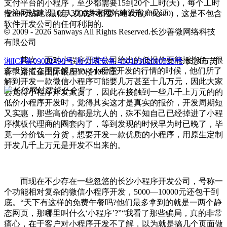
支付平台的小程序，至少都需要15到20个工时(天)，每个工时
专注网站建设10年 3000多家网站建设客户见证
按800元算，最低人员成本都要12000元(800X20)，这是不包含
软件开发公司的任何利润的.
©
2009 - 2026 Sanways All Rights Reserved.长沙善微网络科技
有限公司
其次，面对小程序开发公司给出的低报价要能抵挡住，很
湘ICP备09022498号
湘公网安备 43010302000523号
长沙市芙
多投资者在不了解APP、小程序开发的行情的时候，他们所了
蓉中路汇金国际银座10楼1037室
解到开发一款微信小程序可能要几万甚至十几万元，因此大家
会觉得小程序开发太贵了，因此在接触到一些几千上万元的的
低价小程序开发时，觉得其实这才是真实的报价，开发周期短
又实惠，那些高价的都是坑人的，殊不知自己已经掉进了小程
序模板代理商的圈套内了，等到发现的时候早为时已晚了，毕
竟一分价钱一分货，想要开发一款优质的小程序，用原生定制
开发几千上万元是开发不出来的。
而现在不少存在一些忽悠的长沙小程序开发公司，号称一
个功能相对复杂的微信小程序开发，5000—10000元还包干到
底。“天下有这样的免费午餐吗?他们最多拿到的就是一两个静
态网页，那哪里叫什么‘小程序’?”“我看了那些骗局，真的非常
痛心，在于客户对小程序开发不了解，以为就是搞几个页面做