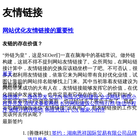
友情链接
网站优化友情链接的重要性
友链的存在价值？
“外链为皇”，这是SEOer们一直在脑海中的基础常识。做外链
构建，这就不得不提到网站友情链接了。众所周知，在网站链
接计算中，友情链接的交换应该稳坐榜一了吧。不可否认，很
展开
多人都利用友情链接，依靠它来为网站带有良好优化业绩，试
图让靠前的网站排名能够找上门来。其中当初靠着友链建设为
最新推荐
网站带来成功的大有人在，友情链接能够发挥它的价值，在优
化领域中发光发热，也肯定是有它存在的意义。然而到如今，
微信推广、微信开发
SCDN
响应式网站建设
企业网站
电商小
谷歌宣布停止PR值的更新，也已经过去了将近十年了。既然
程序开发
清理未备案网站
长沙网站建设公司排行榜
微信小程
谷歌都明确告诉你“友情链接”没有用了，那友情链接的工作究
序
湘潭小程序制作
响应式设计
UX
搬家小程序
竟该何去何从呢？
最新签约
[善微科技]
签约：湖南恩祥国际贸易有限公司品牌
项目服务