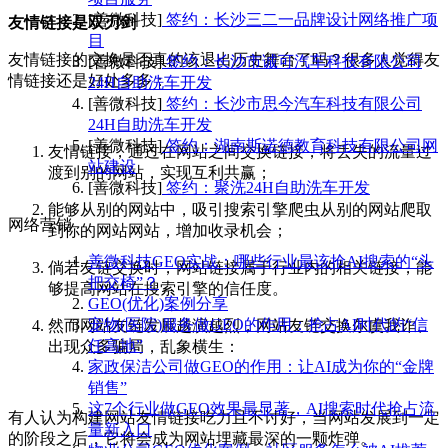
[善微科技]
签约：长沙三二一品牌设计网络推广项
友情链接是双刃剑
目
友情链接的交换是否真的该退出历史舞台了吗？很多人觉得友
[善微科技]
签约：长沙市诚可汽车科技有限公司
情链接还是好处多多：
24H自助洗车开发
[善微科技]
签约：长沙市思今汽车科技有限公司
24H自助洗车开发
[善微科技]
签约：湖南斯诺德教育科技有限公司网
友情链接，通过在网站之间交换链接，将丢失的流量过
站建设
渡到别的网站，实现互利共赢；
[善微科技]
签约：聚洗24H自助洗车开发
能够从别的网站中，吸引搜索引擎爬虫从别的网站爬取
网络营销
到你的网站网站，增加收录机会；
善微科技GEO实战：哪些行业最该抢AI搜索的“头
倘若友链交换时，网站链接属于行业内的相关链接，能
把交椅”？
够提高网站在搜索引擎的信任度。
GEO(优化)案例分享
宠物(医院)服务做GEO的作用：抢占AI时代的“信
然而网站友链发展越演越烈，网站友链交换尔虞我诈、
任高地”
出现众多骗局，乱象横生：
家政保洁公司做GEO的作用：让AI成为你的“金牌
销售”
这7个行业做GEO效果最显著，AI搜索时代抢占流
有人认为构建网站友情链接吃力且不讨好，当网站发展到一定
量新入口
的阶段之后，它将会成为网站埋藏最深的一颗炸弹。