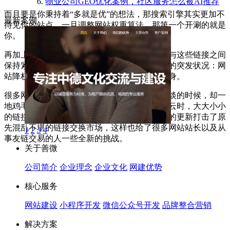
物业公司GEO优化案例，社区服务怎么被AI推荐
而且要是你秉持着“多就是优”的想法，那搜索引擎其实更加不
最新案例
待见你的站点，一旦调整网站权重算法，那第一个开涮的就是
你。
再加上，要是网站构建过多的友链，你是很难与这些链接之间
保持紧密联系的，倘若在后续网站发生了其他的突发状况：网
站降权、被黑客攻击等，那你也是很难独善其身。
很多网站因为友情链接走到顶峰，但是到最惨淡的时候，却一
地鸡毛。当时友情链接在网站优化行业叱咤风云时，大大小小
的链接交换平台混得风生水起，然而，新规定的更新打击了原
先混乱不堪的链接交换市场，这样也给了很多网站站长以及从
1
2
3
4
事友链交易的人一些全新的挑战。
关于善微
公司简介
企业理念
企业文化
网建优势
核心服务
网站建设
小程序开发
微信公众号开发
品牌整合营销
解决方案