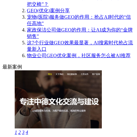
把交椅”？
GEO(优化)案例分享
宠物(医院)服务做GEO的作用：抢占AI时代的“信
任高地”
家政保洁公司做GEO的作用：让AI成为你的“金牌
销售”
这7个行业做GEO效果最显著，AI搜索时代抢占流
量新入口
物业公司GEO优化案例，社区服务怎么被AI推荐
最新案例
1
2
3
4