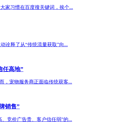
家习惯在百度搜关键词，挨个...
诠释了从“传统流量获取”向...
信任高地”
，宠物服务商正面临传统获客...
牌销售”
竞价广告贵、客户信任弱”的...