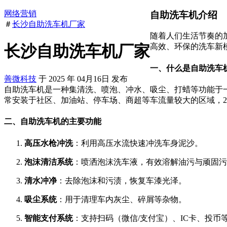
网络营销
自助洗车机介绍
＃
长沙自助洗车机厂家
随着人们生活节奏的
长沙自助洗车机厂家
高效、环保的洗车新
一、什么是自助洗车
善微科技
于
2025
年
04月16日
发布
自助洗车机是一种集清洗、喷泡、冲水、吸尘、打蜡等功能于
常安装于社区、加油站、停车场、商超等车流量较大的区域，2
二、自助洗车机的主要功能
高压水枪冲洗
：利用高压水流快速冲洗车身泥沙。
泡沫清洁系统
：喷洒泡沫洗车液，有效溶解油污与顽固污
清水冲净
：去除泡沫和污渍，恢复车漆光泽。
吸尘系统
：用于清理车内灰尘、碎屑等杂物。
智能支付系统
：支持扫码（微信/支付宝）、IC卡、投币