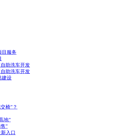
项目服务
目
H自助洗车开发
H自助洗车开发
站建设
交椅”？
高地”
售”
量新入口