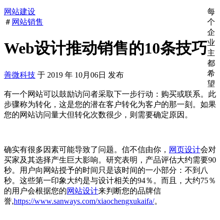
网站建设
每
＃
网站销售
个
企
业
Web设计推动销售的10条技巧
主
都
希
善微科技
于
2019
年
10月06日
发布
望
有一个网站可以鼓励访问者采取下一步行动：购买或联系。此
步骤称为转化，这是您的潜在客户转化为客户的那一刻。如果
您的网站访问量大但转化次数很少，则需要确定原因。
确实有很多因素可能导致了问题。信不信由你，
网页设计
会对
买家及其选择产生巨大影响。研究表明，产品评估大约需要90
秒。用户向网站授予的时间只是该时间的一小部分：不到八
秒。这些第一印象大约是与设计相关的94％。而且，大约75％
的用户会根据您的
网站设计
来判断您的品牌信
誉,
https://www.sanways.com/xiaochengxukaifa/
。