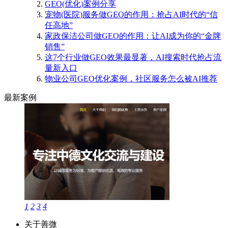
GEO(优化)案例分享
宠物(医院)服务做GEO的作用：抢占AI时代的“信
任高地”
家政保洁公司做GEO的作用：让AI成为你的“金牌
销售”
这7个行业做GEO效果最显著，AI搜索时代抢占流
量新入口
物业公司GEO优化案例，社区服务怎么被AI推荐
最新案例
1
2
3
4
关于善微