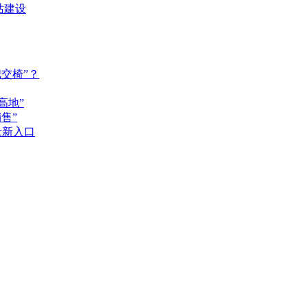
站建设
交椅”？
高地”
售”
量新入口