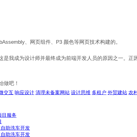
bAssembly、网页组件、P3 颜色等网页技术构建的。
这是我成为设计师并最终成为前端开发人员的原因之一。
正
始做吧！
微交互
响应设计
清理未备案网站
设计思维
多租户
外贸建站
农
项目服务
目
H自助洗车开发
H自助洗车开发