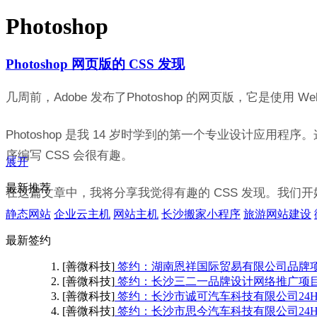
Photoshop
Photoshop 网页版的 CSS 发现
几周前，Adobe 发布了
Photoshop 的网页版
，它是使用 We
Photoshop 是我 14 岁时学到的第一个专业设计应用程序。
序编写 CSS 会很有趣。
展开
最新推荐
在这篇文章中，我将分享我觉得有趣的 CSS 发现。
我们开
静态网站
企业云主机
网站主机
长沙搬家小程序
旅游网站建设
最新签约
[善微科技]
签约：湖南恩祥国际贸易有限公司品牌
[善微科技]
签约：长沙三二一品牌设计网络推广项
[善微科技]
签约：长沙市诚可汽车科技有限公司24
[善微科技]
签约：长沙市思今汽车科技有限公司24