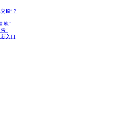
交椅”？
高地”
售”
量新入口