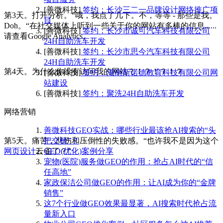
[善微科技]
签约：长沙三二一品牌设计网络推广项
第3天。打开分析。“哦，我点了几下。不，等等 - 那些是我。
目
Doh。“在社交媒体上听到一些关于你的网站有多棒的信息......
[善微科技]
签约：长沙市诚可汽车科技有限公司
请查看Google Analytics。
24H自助洗车开发
[善微科技]
签约：长沙市思今汽车科技有限公司
24H自助洗车开发
第4天。为什么你没有访问我的网站？！？！？！？
[善微科技]
签约：湖南斯诺德教育科技有限公司网
站建设
[善微科技]
签约：聚洗24H自助洗车开发
网络营销
善微科技GEO实战：哪些行业最该抢AI搜索的“头
第5天。痛苦，悲伤和压倒性的失败感。“也许我不是因为这个
把交椅”？
网页设计
云雀了？”
GEO(优化)案例分享
宠物(医院)服务做GEO的作用：抢占AI时代的“信
任高地”
家政保洁公司做GEO的作用：让AI成为你的“金牌
销售”
这7个行业做GEO效果最显著，AI搜索时代抢占流
量新入口