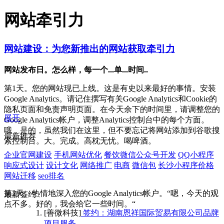
网站牵引力
网站建设：为您新推出的网站获取牵引力
网站发布日。怎么样，每一个...单...时间..
第1天。您的网站现已上线。这是有史以来最好的事情。安装
Google Analytics。请记住撰写有关Google Analytics和Cookie的
隐私页面和免责声明页面。在今天余下的时间里，请调整您的
展开
Google Analytics帐户，调整Analytics控制台中的每个方面。
哦，是的，虽然我们在这里，但不要忘记将网站添加到谷歌搜
最新推荐
索控制台。大。完成。高枕无忧。喝啤酒。
企业官网建设
手机网站优化
餐饮微信公众号开发
QQ小程序
响应式设计
设计文化
网络推广
电商
微信包
长沙小程序价格
网站迁移
seo排名
第2天。热情地深入您的Google Analytics帐户。“嗯，今天的观
最新签约
点不多。好的，我会给它一些时间。“
[善微科技]
签约：湖南恩祥国际贸易有限公司品牌
项目服务