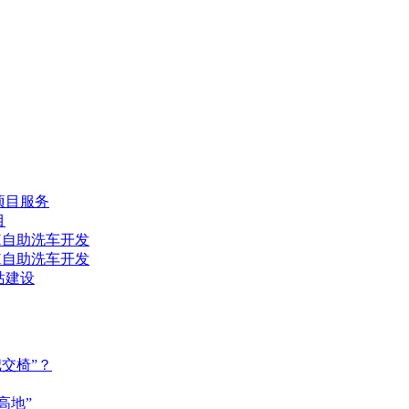
项目服务
目
H自助洗车开发
H自助洗车开发
站建设
交椅”？
高地”